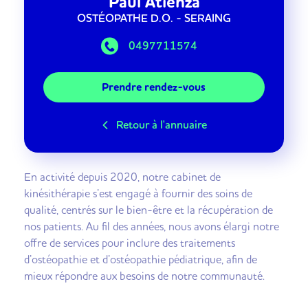
Paul
Atienza
OSTÉOPATHE D.O.
- SERAING
0497711574
Prendre rendez-vous
Retour à l'annuaire
En activité depuis 2020, notre cabinet de
kinésithérapie s’est engagé à fournir des soins de
qualité, centrés sur le bien-être et la récupération de
nos patients. Au fil des années, nous avons élargi notre
offre de services pour inclure des traitements
d’ostéopathie et d’ostéopathie pédiatrique, afin de
mieux répondre aux besoins de notre communauté.