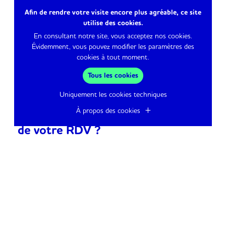
Afin de rendre votre visite encore plus agréable, ce site
utilise des cookies.
En consultant notre site, vous acceptez nos cookies.
Évidemment, vous pouvez modifier les paramètres des
cookies à tout moment.
Tous les cookies
Uniquement les cookies techniques
À propos des cookies
Un imprévu ou désistement le jour
de votre RDV ?
En cas d’empêchement, merci d’annuler votre rendez-
vous en vous rendant directement sur la page de votre
praticien.
Si vous ne vous présentez pas au RDV ou si vous
l’annulez moins de 24H avant la date et l’heure fixées,
50% du montant total de la prestation vous seront
réclamés.