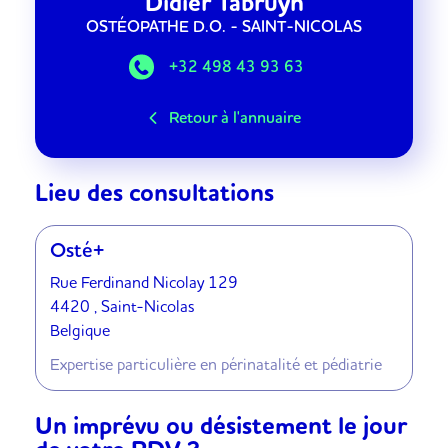
Didier
Tabruyn
OSTÉOPATHE D.O.
- SAINT-NICOLAS
+32 498 43 93 63
Retour à l'annuaire
Lieu des consultations
Osté+
Rue Ferdinand Nicolay 129
4420 , Saint-Nicolas
Belgique
Expertise particulière en périnatalité et pédiatrie
Un imprévu ou désistement le jour