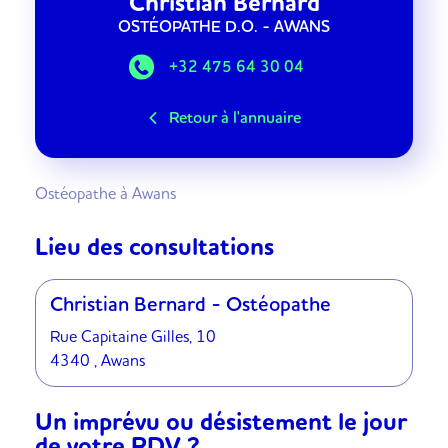
Christian
Bernard
OSTÉOPATHE D.O.
- AWANS
+32 475 64 30 04
Retour à l'annuaire
Ostéopathe à Awans
Lieu des consultations
Christian Bernard - Ostéopathe
Rue Capitaine Gilles, 10
4340 , Awans
Un imprévu ou désistement le jour
de votre RDV ?