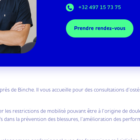
+32 497 15 73 75
Prendre rendez-vous
près de Binche. Il vous accueille pour des consultations d’os
er les restrictions de mobilité pouvant être à l’origine de dou
 dans la prévention des blessures, l’amélioration des perfor