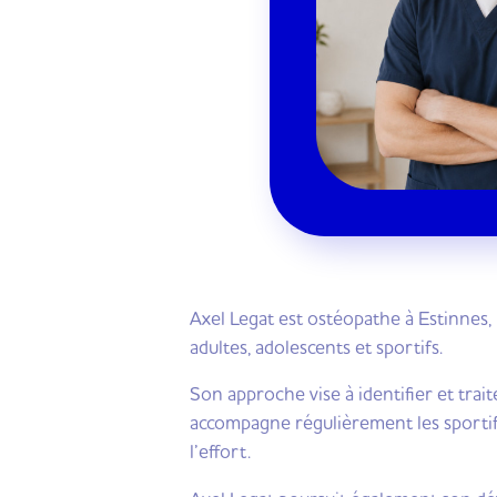
Axel Legat est ostéopathe à Estinnes, 
adultes, adolescents et sportifs.
Son approche vise à identifier et trait
accompagne régulièrement les sportifs
l’effort.